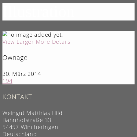
Illustration
View Larger
More Details
Ownage
30. März 2014
194
KONTAKT
Weingut Matthias Hild
Bahnhofstraße 33
54457 Wincheringen
Deutschland